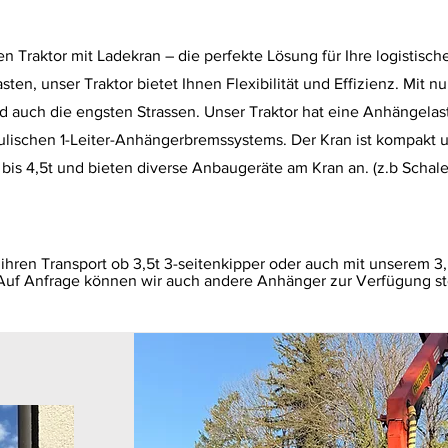
n Traktor mit Ladekran – die perfekte Lösung für Ihre logistisc
ten, unser Traktor bietet Ihnen Flexibilität und Effizienz. Mit n
nd auch die engsten Strassen. Unser Traktor hat eine Anhängela
ischen 1-Leiter-Anhängerbremssystems. Der Kran ist kompakt un
is 4,5t und bieten diverse Anbaugeräte am Kran an. (z.b Schale
r ihren Transport ob 3,5t 3-seitenkipper oder auch mit unserem
n. Auf Anfrage können wir auch andere Anhänger zur Verfügung st