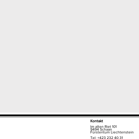
Kontakt
Im alten Riet 101
9494 Schaan
Fürstentum Liechtenstein
Tel: +423 232 40 31